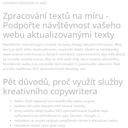
schválení umisťovat na web.
Zpracování textů na míru -
Podpořte návštěvnost vašeho
webu aktualizovanými texty
Návštěvníci internetových stránek na webu hledají aktuální informace. Web,
který je delší dobu neaktualizován, nepůsobí dobře. Ideální je návštěvníky
www stránek informovat o různých novinkách, zajímavostech, aby měli důvod
se na vaše stránky vracet. Aby na nich našli vždy něco nového, aktuálního.
Návštěvníci webu jsou zpravidla Vaši stávající či potenciální zákazníci. Rádi
pro Vás napíšeme SEO optimalizované aktuality, atd.
Pět důvodů, proč využít služby
kreativního copywritera
dobře čtivě napsaný text návštěvníka webu zaujme
budete mít stále aktuální internetové stránky
texty vašeho webu budou SEO optimalizované (budete lépe
vyhledatelní ve vyhledávačích typu Seznam, Google…)
nebudete se muset zabývat vymýšlením témat k aktualizaci webu
nebudete muset sami psát texty