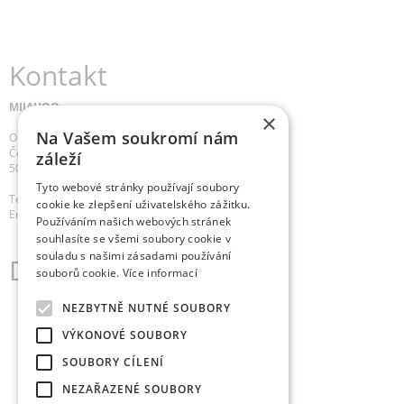
Kontakt
MIJAHOO
×
®
Na Vašem soukromí nám
OMEGA
WEB Czech
Československé armády 300
záleží
500 03 Hradec Králové
Tyto webové stránky používají soubory
Telefon:
:
+420 775 946 363
cookie ke zlepšení uživatelského zážitku.
Email:
info@omegaczech.cz
Používáním našich webových stránek
souhlasíte se všemi soubory cookie v
souladu s našimi zásadami používání
Důležité odkazy
souborů cookie.
Více informací
NEZBYTNĚ NUTNÉ SOUBORY
HOME
VÝKONOVÉ SOUBORY
Aktualizace www stránek
SOUBORY CÍLENÍ
Souhlas se zpracováváním osobních údajů
NEZAŘAZENÉ SOUBORY