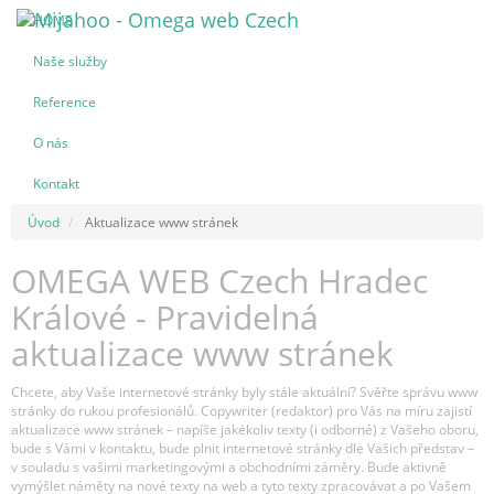
HOME
Naše služby
Reference
O nás
Kontakt
Úvod
Aktualizace www stránek
OMEGA WEB Czech Hradec
Králové - Pravidelná
aktualizace www stránek
Chcete, aby Vaše internetové stránky byly stále aktuální? Svěřte správu www
stránky do rukou profesionálů. Copywriter (redaktor) pro Vás na míru zajistí
aktualizace www stránek – napíše jakékoliv texty (i odborné) z Vašeho oboru,
bude s Vámi v kontaktu, bude plnit internetové stránky dle Vašich představ –
v souladu s vašimi marketingovými a obchodními záměry. Bude aktivně
vymýšlet náměty na nové texty na web a tyto texty zpracovávat a po Vašem